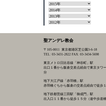
聖アンデレ教会
〒105-0011 東京都港区芝公園3-6-18
TEL: 03-3431-2822 FAX: 03-3434-5698
東京メトロ日比谷線「神谷町」駅
出口１番から飯倉交差点経由で東京タワ
分
地下大江戸線「赤羽橋」駅
赤羽橋ぐちから飯倉の交差点経由で徒歩
地下鉄都営線三田駅「御成門」駅
出入口１１番から徒歩１５分（途中歩道