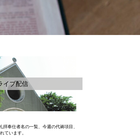
ライブ配信
礼拝奉仕者名の一覧、今週の代祷項目、
されています。