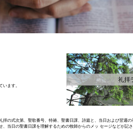
礼拝
ています。
礼拝の式次第、聖歌番号、特祷、聖書日課、詩篇と、当日および翌週の
せ、当日の聖書日課を理解するための牧師からのメッ セージなどが記