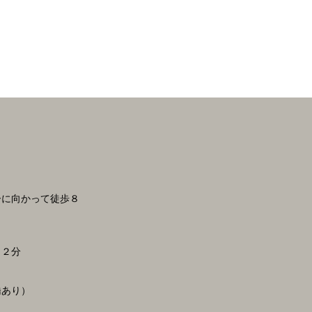
ーに向かって徒歩８
１２分
橋あり）